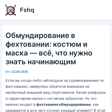
Перейти
Fshq
к
содержимому
Обмундирование в
фехтовании: костюм и
маска — всё, что нужно
знать начинающим
От
/
22.05.2025
Если вы когда-либо наблюдали за соревнованиями по
фехтованию, наверняка обратили внимание на
необычный внешний вид спортсменов: белая униформа
и характерная маска с сетчатым забралом. Но что
именно входит в
фехтования обмундирование
, как
называется и для чего служит каждый элемент? В этой