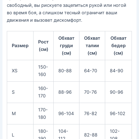
свободный, вы рискуете зацепиться рукой или ногой
во время боя, а слишком тесный ограничит ваши
движения и вызовет дискомфорт.
Обхват
Обхват
Обхват
Рост
Размер
груди
талии
бедер
(см)
(см)
(см)
(см)
150-
XS
80-88
64-70
84-90
160
160-
S
88-96
70-76
90-96
170
170-
M
96-104
76-82
96-102
180
180-
104-
102-
L
82-88
190
112
108